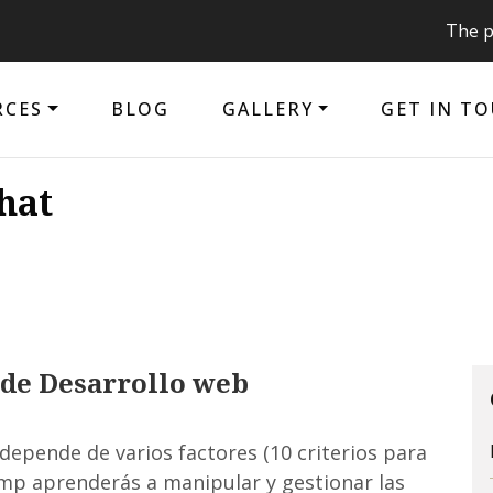
The purpose of
RCES
BLOG
GALLERY
GET IN T
hat
 de Desarrollo web
depende de varios factores (10 criterios para
mp aprenderás a manipular y gestionar las