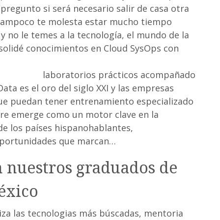
regunto si será necesario salir de casa otra
ti tampoco te molesta estar mucho tiempo
y no le temes a la tecnología, el mundo de la
nsolidé conocimientos en Cloud SysOps con
al/un-bootcamp-de-programacion-que-te-
/50470348
laboratorios prácticos acompañado
Data es el oro del siglo XXI y las empresas
ue puedan tener entrenamiento especializado
ware emerge como un motor clave en la
de los países hispanohablantes,
oportunidades que marcan…
n nuestros graduados de
éxico
iza las tecnologias más búscadas, mentoria