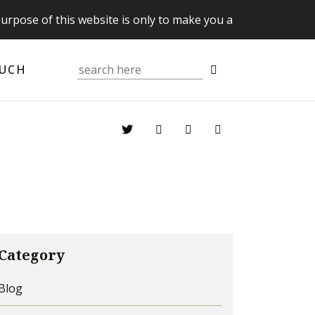
 this website is only to make you aware of your Supreme ri
OUCH
Category
Blog