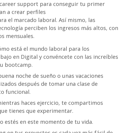
 career support para conseguir tu primer
n a crear perfiles
bootcamp de
ara el marcado laboral. Así mismo, las
ecnología perciben los ingresos más altos, con
os mensuales.
cómo está el mundo laboral para los
ajo en Digital y convéncete con las increíbles
tu bootcamp.
buena noche de sueño o unas vacaciones
alizados después de tomar una clase de
o funcional.
ientras haces ejercicio, te compartimos
ue tienes que experimentar.
o estés en este momento de tu vida.
g en tus proyectos es cada vez más fácil de