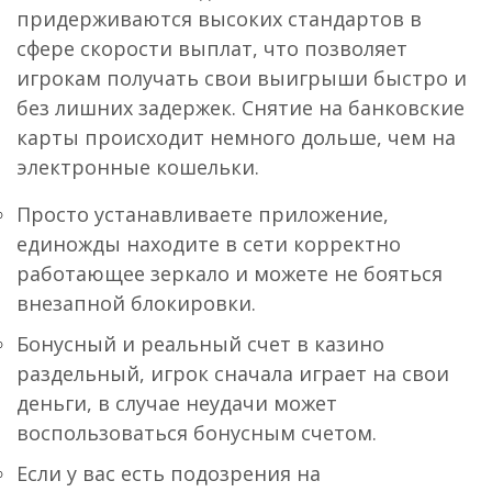
придерживаются высоких стандартов в
сфере скорости выплат, что позволяет
игрокам получать свои выигрыши быстро и
без лишних задержек. Снятие на банковские
карты происходит немного дольше, чем на
электронные кошельки.
Просто устанавливаете приложение,
единожды находите в сети корректно
работающее зеркало и можете не бояться
внезапной блокировки.
Бонусный и реальный счет в казино
раздельный, игрок сначала играет на свои
деньги, в случае неудачи может
воспользоваться бонусным счетом.
Если у вас есть подозрения на