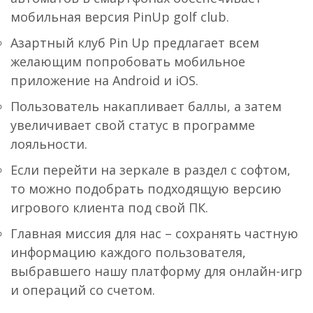
мобильная версия PinUp golf club.
Азартный клуб Pin Up предлагает всем
желающим попробовать мобильное
приложение на Android и iOS.
Пользователь накапливает баллы, а затем
увеличивает свой статус в программе
лояльности.
Если перейти на зеркале в раздел с софтом,
то можно подобрать подходящую версию
игрового клиента под свой ПК.
Главная миссия для нас – сохранять частную
информацию каждого пользователя,
выбравшего нашу платформу для онлайн-игр
и операций со счетом.