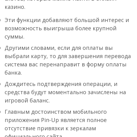
казино.
Эти функции добавляют большой интерес и
возможность выигрыша более крупной
суммы.
Другими словами, если для оплаты вы
выбрали карту, то для завершения перевода
система вас перенаправит в форму оплаты
банка.
Дождитесь подтверждения операции, и
средства будут моментально зачислены на
игровой баланс.
Главным достоинством мобильного
приложения Pin-Up является полное
отсутствие привязки к зеркалам
официального сайта.