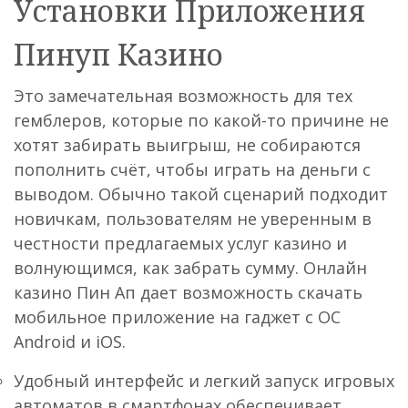
Установки Приложения
Пинуп Казино
Это замечательная возможность для тех
гемблеров, которые по какой-то причине не
хотят забирать выигрыш, не собираются
пополнить счёт, чтобы играть на деньги с
выводом. Обычно такой сценарий подходит
новичкам, пользователям не уверенным в
честности предлагаемых услуг казино и
волнующимся, как забрать сумму. Онлайн
казино Пин Ап дает возможность скачать
мобильное приложение на гаджет с ОС
Android и iOS.
Удобный интерфейс и легкий запуск игровых
автоматов в смартфонах обеспечивает