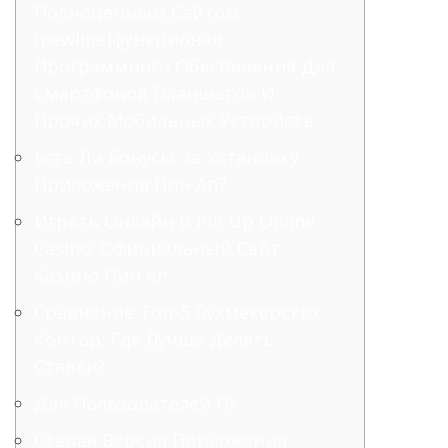
Полноценным Сайтом
[newline]функционал
Программного Обеспечения Для
Смартфонов Планшетов И
Прочих Мобильных Устройств
Есть Ли Бонусы За Установку
Приложения Пин Ап?
Играть Онлайн В Pin Up Online
Casino: Официальный Сайт
Казино Пин Ап
Сравнение Топ-5 Букмекерских
Контор: Где Лучше Делать
Ставки?
Для Пользователей Пк
Старая Версия Приложения