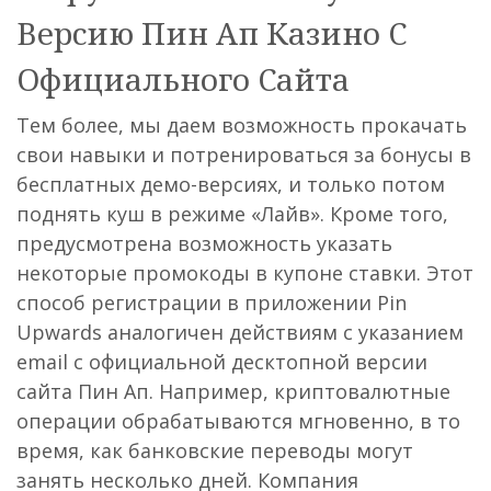
Версию Пин Ап Казино С
Официального Сайта
Тем более, мы даем возможность прокачать
свои навыки и потренироваться за бонусы в
бесплатных демо-версиях, и только потом
поднять куш в режиме «Лайв». Кроме того,
предусмотрена возможность указать
некоторые промокоды в купоне ставки. Этот
способ регистрации в приложении Pin
Upwards аналогичен действиям с указанием
email с официальной десктопной версии
сайта Пин Ап. Например, криптовалютные
операции обрабатываются мгновенно, в то
время, как банковские переводы могут
занять несколько дней. Компания