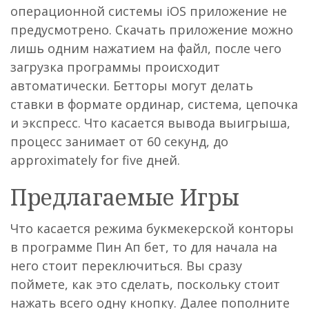
операционной системы iOS приложение не
предусмотрено. Скачать приложение можно
лишь одним нажатием на файл, после чего
загрузка программы происходит
автоматически. Бетторы могут делать
ставки в формате ординар, система, цепочка
и экспресс. Что касается вывода выигрыша,
процесс занимает от 60 секунд, до
approximately for five дней.
Предлагаемые Игры
Что касается режима букмекерской конторы
в программе Пин Ап бет, то для начала на
него стоит переключиться. Вы сразу
поймете, как это сделать, поскольку стоит
нажать всего одну кнопку. Далее пополните