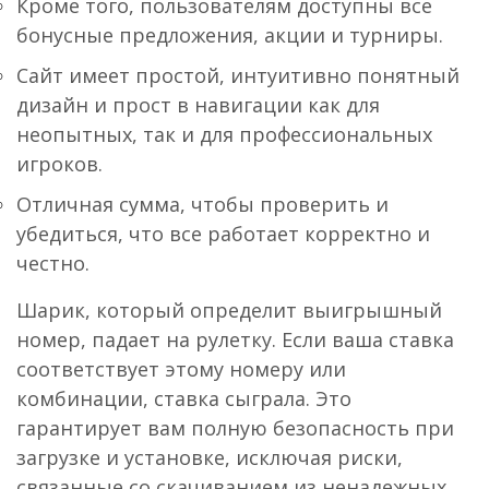
Кроме того, пользователям доступны все
бонусные предложения, акции и турниры.
Сайт имеет простой, интуитивно понятный
дизайн и прост в навигации как для
неопытных, так и для профессиональных
игроков.
Отличная сумма, чтобы проверить и
убедиться, что все работает корректно и
честно.
Шарик, который определит выигрышный
номер, падает на рулетку. Если ваша ставка
соответствует этому номеру или
комбинации, ставка сыграла. Это
гарантирует вам полную безопасность при
загрузке и установке, исключая риски,
связанные со скачиванием из ненадежных