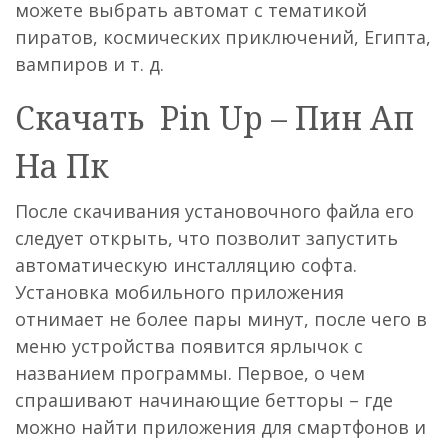
можете выбрать автомат с тематикой
пиратов, космических приключений, Египта,
вампиров и т. д.
Скачать Pin Up – Пин Ап
На Пк
После скачивания установочного файла его
следует открыть, что позволит запустить
автоматическую инсталляцию софта.
Установка мобильного приложения
отнимает не более пары минут, после чего в
меню устройства появится ярлычок с
названием программы. Первое, о чем
спрашивают начинающие бетторы – где
можно найти приложения для смартфонов и