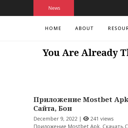
News
HOME
ABOUT
RESOU
You Are Already T
Приложение Mostbet Apk
Сайта, Бон
December 9, 2022 |
241 views
Приложение Mostbet Apk, Скачать 