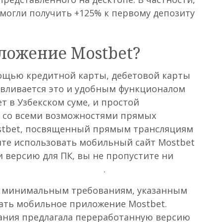
могли получить +125% к первому депозиту
ложение Mostbet?
мощью кредитной карты, дебетовой карты
авливается это и удобным функционалом
т в Узбекском суме, и простой
я со всеми возможностями прямых
ostbet, посвященный прямым трансляциям
те использовать мобильный сайт Mostbet
и версию для ПК, вы не пропустите ни
tbet-royxatga-olish.com
.
е минимальным требованиям, указанным
вать мобильное приложение Mostbet.
ания предлагала переработанную версию