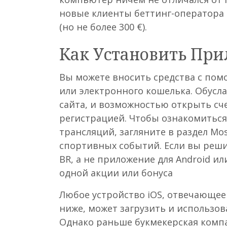
новые клиенты беттинг-оператора 
(но не более 300 €).
Как Установить При
Вы можете вносить средства с по
или электронного кошелька. Обусл
сайта, и возможностью открыть сче
регистрацией. Чтобы ознакомитьс
трансляций, загляните в раздел M
спортивных событий. Если вы реши
BR, а не приложение для Android ил
одной акции или бонуса
https://mos
Любое устройство iOS, отвечающе
ниже, может загрузить и использо
Однако раньше букмекерская комп