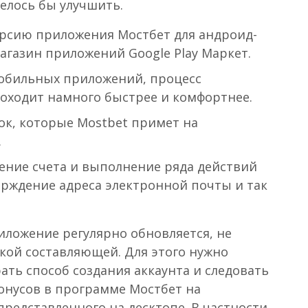
елось бы улучшить.
рсию приложения Мостбет для андроид-
агазин приложений Google Play Маркет.
обильных приложений, процесс
оходит намного быстрее и комфортнее.
ок, которые Mostbet примет на
.
ение счета и выполнение ряда действий
ерждение адреса электронной почты и так
иложение регулярно обновляется, не
ской составляющей. Для этого нужно
ать способ создания аккаунта и следовать
онусов в программе Мостбет на
редставленного на десктопе. В частности,