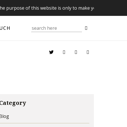
se of this website is only to make you aware of your Supre
OUCH
Category
Blog