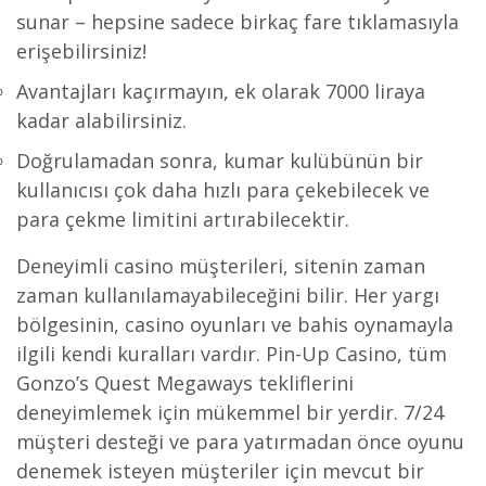
sunar – hepsine sadece birkaç fare tıklamasıyla
erişebilirsiniz!
Avantajları kaçırmayın, ek olarak 7000 liraya
kadar alabilirsiniz.
Doğrulamadan sonra, kumar kulübünün bir
kullanıcısı çok daha hızlı para çekebilecek ve
para çekme limitini artırabilecektir.
Deneyimli casino müşterileri, sitenin zaman
zaman kullanılamayabileceğini bilir. Her yargı
bölgesinin, casino oyunları ve bahis oynamayla
ilgili kendi kuralları vardır. Pin-Up Casino, tüm
Gonzo’s Quest Megaways tekliflerini
deneyimlemek için mükemmel bir yerdir. 7/24
müşteri desteği ve para yatırmadan önce oyunu
denemek isteyen müşteriler için mevcut bir