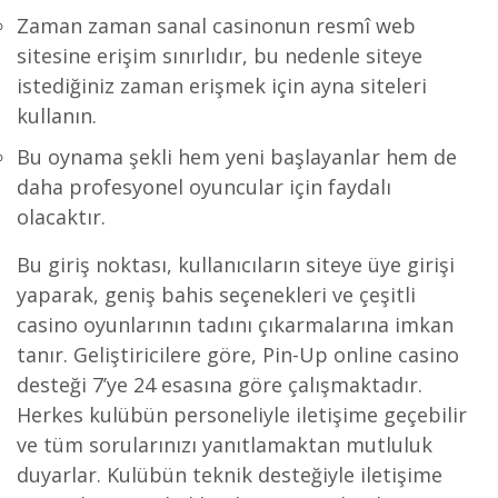
Zaman zaman sanal casinonun resmî web
sitesine erişim sınırlıdır, bu nedenle siteye
istediğiniz zaman erişmek için ayna siteleri
kullanın.
Bu oynama şekli hem yeni başlayanlar hem de
daha profesyonel oyuncular için faydalı
olacaktır.
Bu giriş noktası, kullanıcıların siteye üye girişi
yaparak, geniş bahis seçenekleri ve çeşitli
casino oyunlarının tadını çıkarmalarına imkan
tanır. Geliştiricilere göre, Pin-Up online casino
desteği 7’ye 24 esasına göre çalışmaktadır.
Herkes kulübün personeliyle iletişime geçebilir
ve tüm sorularınızı yanıtlamaktan mutluluk
duyarlar. Kulübün teknik desteğiyle iletişime