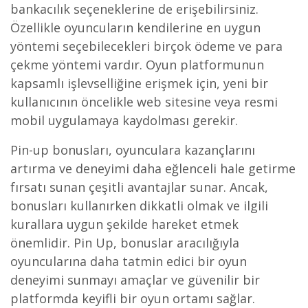
bankacılık seçeneklerine de erişebilirsiniz.
Özellikle oyuncuların kendilerine en uygun
yöntemi seçebilecekleri birçok ödeme ve para
çekme yöntemi vardır. Oyun platformunun
kapsamlı işlevselliğine erişmek için, yeni bir
kullanıcının öncelikle web sitesine veya resmi
mobil uygulamaya kaydolması gerekir.
Pin-up bonusları, oyunculara kazançlarını
artırma ve deneyimi daha eğlenceli hale getirme
fırsatı sunan çeşitli avantajlar sunar. Ancak,
bonusları kullanırken dikkatli olmak ve ilgili
kurallara uygun şekilde hareket etmek
önemlidir. Pin Up, bonuslar aracılığıyla
oyuncularına daha tatmin edici bir oyun
deneyimi sunmayı amaçlar ve güvenilir bir
platformda keyifli bir oyun ortamı sağlar.