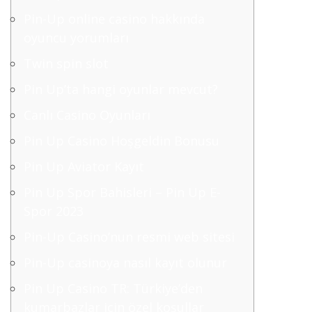
Pin-Up online casino hakkında
oyuncu yorumları
Twin spin slot
Pin Up’ta hangi oyunlar mevcut?
Canlı Casino Oyunları
Pin Up Casino Hoşgeldin Bonusu
Pin Up Aviator Kayıt
Pin Up Spor Bahisleri – Pin Up E-
Spor 2023
Pin-Up Casino’nun resmi web sitesi
Pin-Up casinoya nasıl kayıt olunur
Pin Up Casino TR: Türkiye’den
kumarbazlar için özel koşullar