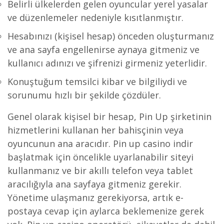
Belirli ülkelerden gelen oyuncular yerel yasalar
ve düzenlemeler nedeniyle kısıtlanmıştır.
Hesabınızı (kişisel hesap) önceden oluşturmanız
ve ana sayfa engellenirse aynaya gitmeniz ve
kullanıcı adınızı ve şifrenizi girmeniz yeterlidir.
Konuştuğum temsilci kibar ve bilgiliydi ve
sorunumu hızlı bir şekilde çözdüler.
Genel olarak kişisel bir hesap, Pin Up şirketinin
hizmetlerini kullanan her bahisçinin veya
oyuncunun ana aracıdır. Pin up casino indir
başlatmak için öncelikle uyarlanabilir siteyi
kullanmanız ve bir akıllı telefon veya tablet
aracılığıyla ana sayfaya gitmeniz gerekir.
Yönetime ulaşmanız gerekiyorsa, artık e-
postaya cevap için aylarca beklemenize gerek