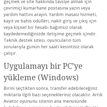
geçmek ve site hakkında tavsiye almak için
çevrimiçi kumarhane postasına yazın veya
yardım hattını arayın. Yardım masası hizmeti,
kayıt ve bahis ödülleri, nakit giriş ve çıkış için
veya kişisel bir hesabı bağımsız olarak
kaydedemediğinizde iletişime geçmek içindir.
Teknik destek sitesi, oyuncuların tüm
sorularıyla günün her saati kesintisiz olarak
çalışır.
Uygulamayı bir PC’ye
yükleme (Windows)
Birini seçtikten sonra, transfer edebileceğiniz
miktarla ilgili bazı seçenekleriniz olacaktır. Artık
Aviator oyununu sitenin ana menüsünde