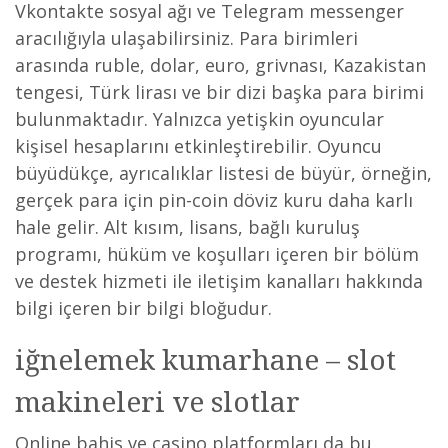
Vkontakte sosyal ağı ve Telegram messenger
aracılığıyla ulaşabilirsiniz. Para birimleri
arasında ruble, dolar, euro, grivnası, Kazakistan
tengesi, Türk lirası ve bir dizi başka para birimi
bulunmaktadır. Yalnızca yetişkin oyuncular
kişisel hesaplarını etkinleştirebilir. Oyuncu
büyüdükçe, ayrıcalıklar listesi de büyür, örneğin,
gerçek para için pin-coin döviz kuru daha karlı
hale gelir. Alt kısım, lisans, bağlı kuruluş
programı, hüküm ve koşulları içeren bir bölüm
ve destek hizmeti ile iletişim kanalları hakkında
bilgi içeren bir bilgi bloğudur.
iğnelemek kumarhane – slot
makineleri ve slotlar
Online bahis ve casino platformları da bu