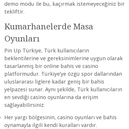
demo modu ile bu, kaçırmak istemeyeceğiniz bir
tekliftir.
Kumarhanelerde Masa
Oyunları
Pin Up Türkiye, Türk kullanıcıların
beklentilerine ve gereksinimlerine uygun olarak
tasarlanmış bir online bahis ve casino
platformudur. Türkiye’ye özgü spor dallarından
uluslararası liglere kadar geniş bir bahis
yelpazesi sunar. Aynı şekilde, Türk kullanıcıların
en sevdiği casino oyunlarına da erişim
sağlayabilirsiniz.
Her yargı bölgesinin, casino oyunları ve bahis
oynamayla ilgili kendi kuralları vardır.