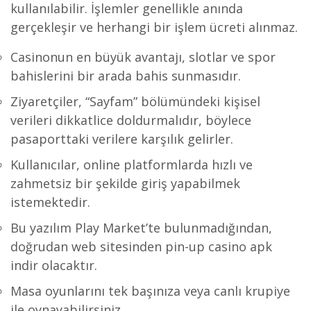
kullanılabilir. İşlemler genellikle anında
gerçekleşir ve herhangi bir işlem ücreti alınmaz.
Casinonun en büyük avantajı, slotlar ve spor
bahislerini bir arada bahis sunmasıdır.
Ziyaretçiler, “Sayfam” bölümündeki kişisel
verileri dikkatlice doldurmalıdır, böylece
pasaporttaki verilere karşılık gelirler.
Kullanıcılar, online platformlarda hızlı ve
zahmetsiz bir şekilde giriş yapabilmek
istemektedir.
Bu yazılım Play Market’te bulunmadığından,
doğrudan web sitesinden pin-up casino apk
indir olacaktır.
Masa oyunlarını tek başınıza veya canlı krupiye
ile oynayabilirsiniz.