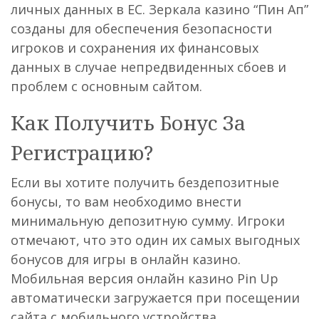
личных данных в ЕС. Зеркала казино “Пин Ап”
созданы для обеспечения безопасности
игроков и сохранения их финансовых
данных в случае непредвиденных сбоев и
проблем с основным сайтом.
Как Получить Бонус За
Регистрацию?
Если вы хотите получить бездепозитные
бонусы, то вам необходимо внести
минимальную депозитную сумму. Игроки
отмечают, что это один их самых выгодных
бонусов для игры в онлайн казино.
Мобильная версия онлайн казино Pin Up
автоматически загружается при посещении
сайта с мобильного устройства,