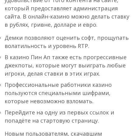
удовольствие от того контента на сайте,
который предоставляет администрация
сайта. В онлайн-казино можно делать ставку
в рублях, гривне, долларе и евро.
Демки позволяют оценить софт, прощупать
волатильность и уровень RTP.
В казино Пин Ап также есть прогрессивные
джекпоты, которые могут выиграть любые
игроки, делая ставки в этих играх.
Профессиональные работники казино
пользуются специальными шифрами,
которые невозможно взломать.
Перейдите на одну из первых ссылок и
попадёте на стартовую страницу.
Новым пользователям, скачавшим