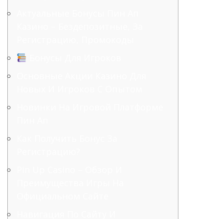
Актуальные Бонусы Пин Ап
Казино – Бездепозитные, За
Регистрацию, Промокоды
Бонусы Для Игроков
Основные Акции Казино Для
Новых И Игроков С Опытом
Новинки На Игровой Платформе
Пин Ап
Как Получить Бонус За
Регистрацию?
Pin Up Casino – Обзор И
Преимущества Игры На
Официальном Сайте
Навигация По Сайту И