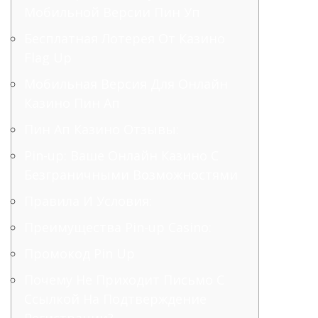
Мобильной Версии Пин Уп
Бесплатная Лотерея От Казино
Flag Up
Мобильная Версия Для Онлайн
Казино Пин Ап
Пин Ап Казино Отзывы:
Pin-up: Ваше Онлайн Казино С
Безграничными Возможностями
Правила И Условия:
Преимущества Pin-up Casino:
Промокод Pin Up
Почему Не Приходит Письмо С
Ссылкой На Подтверждение