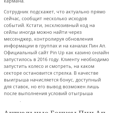
кармана.
Сотрудник подскажет, что актуально прямо
сейчас, сообщит несколько исходов
событий. Кстати, эксклюзивный код на
сейлы иногда можно найти через
мессенджер, контролируя обновления
информации в группах и на каналах Пин Ап.
Официальный сайт Pin Up как казино онлайн
запустилось в 2016 году. Клиенту необходимо
запустить колесо и смотреть, на каком
секторе остановится стрелка. В качестве
выигрыша начисляется бонус, доступный
для ставок, но его вывод возможен лишь
после выполнения условий отыгрыша
пинап
казино
.