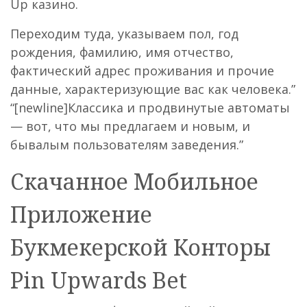
Up казино.
Переходим туда, указываем пол, год
рождения, фамилию, имя отчество,
фактический адрес проживания и прочие
данные, характеризующие вас как человека.”
“[newline]Классика и продвинутые автоматы
— вот, что мы предлагаем и новым, и
бывалым пользователям заведения.”
Скачанное Мобильное
Приложение
Букмекерской Конторы
Pin Upwards Bet