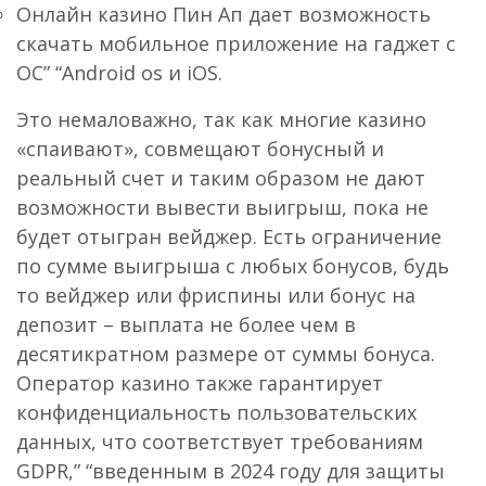
Онлайн казино Пин Ап дает возможность
скачать мобильное приложение на гаджет с
ОС” “Android os и iOS.
Это немаловажно, так как многие казино
«спаивают», совмещают бонусный и
реальный счет и таким образом не дают
возможности вывести выигрыш, пока не
будет отыгран вейджер. Есть ограничение
по сумме выигрыша с любых бонусов, будь
то вейджер или фриспины или бонус на
депозит – выплата не более чем в
десятикратном размере от суммы бонуса.
Оператор казино также гарантирует
конфиденциальность пользовательских
данных, что соответствует требованиям
GDPR,” “введенным в 2024 году для защиты