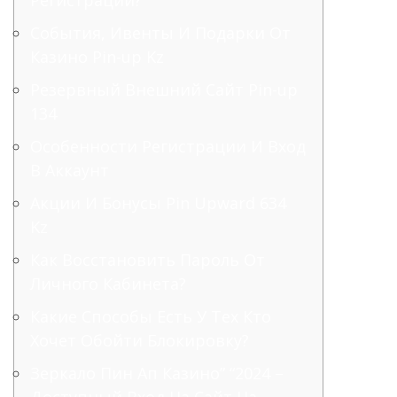
Регистрации?
События, Ивенты И Подарки От
Казино Pin-up Kz
Резервный Внешний Сайт Pin-up
134
Особенности Регистрации И Вход
В Аккаунт
Акции И Бонусы Pin Upward 634
Kz
Как Восстановить Пароль От
Личного Кабинета?
Какие Способы Есть У Тех Кто
Хочет Обойти Блокировку?
Зеркало Пин Ап Казино” “2024 –