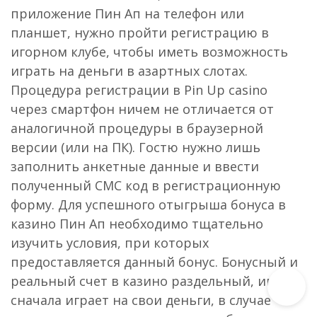
приложение Пин Ап на телефон или
планшет, нужно пройти регистрацию в
игорном клубе, чтобы иметь возможность
играть на деньги в азартных слотах.
Процедура регистрации в Pin Up casino
через смартфон ничем не отличается от
аналогичной процедуры в браузерной
версии (или на ПК). Гостю нужно лишь
заполнить анкетные данные и ввести
полученный СМС код в регистрационную
форму. Для успешного отыгрыша бонуса в
казино Пин Ап необходимо тщательно
изучить условия, при которых
предоставляется данный бонус. Бонусный и
реальный счет в казино раздельный, игрок
сначала играет на свои деньги, в случае