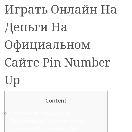
Играть Онлайн На
Деньги На
Официальном
Сайте Pin Number
Up
Content
Скачанное Мобильное
Приложение Букмекерской
Конторы Pin Upwards Bet