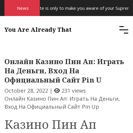
his website is only to make you aware of your Supreme richness j
News
You Are Already That
Онлайн Казино Пин Ап: Играть
На Деньги, Вход На
Официальный Сайт Pin U
October 28, 2022 |
231 views
Онлайн Казино Пин Ап: Играть На Деньги,
Вход На Официальный Сайт Pin Up
Казино Пин Ап