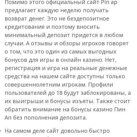
Помимо этого официальный сайт Pin ap
предлагает каждую неделю получать
возврат денег. Это не бездепозитное
кредитование и поэтому вносить
минимальный депозит придется в любом
случаи. А отзывы и обзоры игроков говорят
о том, что это один из самых выгодных
бонусов для игры в онлайн казино. Нет,
регистрация и игра на реальные денежные
средства на нашем сайте доступны только
совершеннолетним игрокам. Профили
пользователей до 18 будут заблокированы, а
их выигрыши и бонусы изъяты. Также стоит
обратить внимание на бонусы казино Пин
Ап без пополнения депозита.
На самом деле сайт довольно быстро