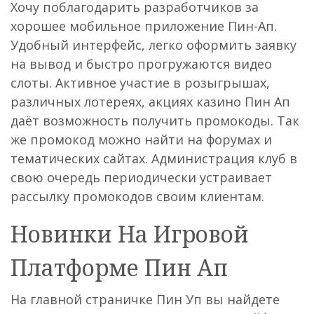
Хочу поблагодарить разработчиков за
хорошее мобильное приложение Пин-Ап.
Удобный интерфейс, легко оформить заявку
на вывод и быстро прогружаются видео
слоты. Активное участие в розыгрышах,
различных лотереях, акциях казино Пин Ап
даёт возможность получить промокоды. Так
же промокод можно найти на форумах и
тематических сайтах. Администрация клуб в
свою очередь периодически устраивает
рассылку промокодов своим клиентам.
Новинки На Игровой
Платформе Пин Ап
На главной страничке Пин Уп вы найдете