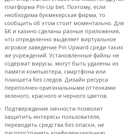
платформа Pin-Up bet. Поэтому, если
необходима букмекерская фирма, то
сообщить об этом стоит моментально. Для
БК и казино сделаны разные приложения,
что определенно выделяет виртуальное
игровое заведение Pin Upward среди таких
же учреждений. Установленные файлы не
содержат вирусы, могут быть удалены из
памяти компьютера, смартфона или
планшета без следов. Дизайн ресурса
переполнен оригинальными оттенками
зеленого, красного и черного цветов.
Подтверждение личности позволит
защитить интересы пользователя,
переводить средства без опаски, не
распространять конфиденциальную