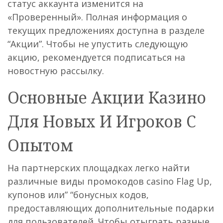
статус аккаунта изменится на
«Проверенный». Полная информация о
текущих предложениях доступна в разделе
“Акции”. Чтобы не упустить следующую
акцию, рекомендуется подписаться на
новостную рассылку.
Основные Акции Казино
Для Новых И Игроков С
Опытом
На партнерских площадках легко найти
различные виды промокодов casino Flag Up,
купонов или” “бонусных кодов,
предоставляющих дополнительные подарки
для пользователей. Чтобы отыграть разные