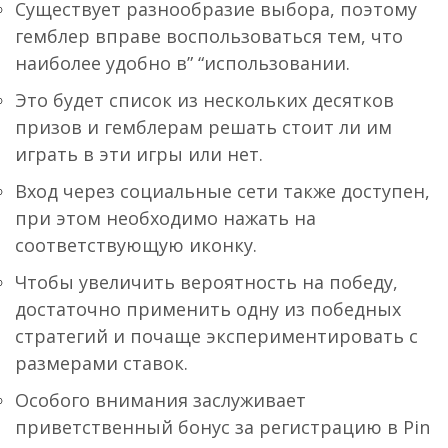
Существует разнообразие выбора, поэтому
гемблер вправе воспользоваться тем, что
наиболее удобно в” “использовании.
Это будет список из нескольких десятков
призов и гемблерам решать стоит ли им
играть в эти игры или нет.
Вход через социальные сети также доступен,
при этом необходимо нажать на
соответствующую иконку.
Чтобы увеличить вероятность на победу,
достаточно применить одну из победных
стратегий и почаще экспериментировать с
размерами ставок.
Особого внимания заслуживает
приветственный бонус за регистрацию в Pin