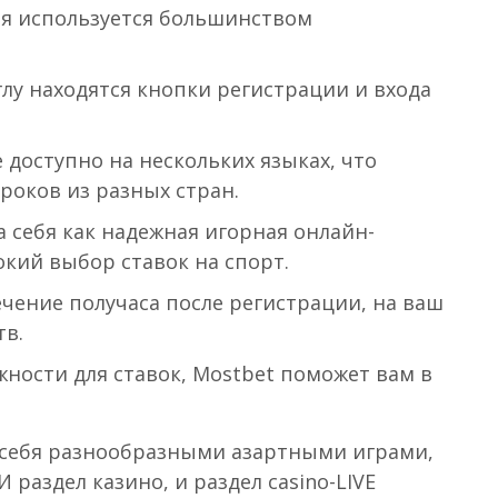
ая используется большинством
глу находятся кнопки регистрации и входа
доступно на нескольких языках, что
гроков из разных стран.
 себя как надежная игорная онлайн-
кий выбор ставок на спорт.
ечение получаса после регистрации, на ваш
тв.
ности для ставок, Mostbet поможет вам в
 себя разнообразными азартными играми,
И раздел казино, и раздел casino-LIVE