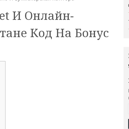
et И Онлайн-
стане Код На Бонус