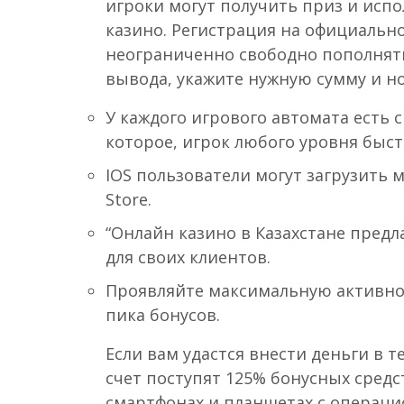
игроки могут получить приз и испол
казино. Регистрация на официальн
неограниченно свободно пополнять
вывода, укажите нужную сумму и н
У каждого игрового автомата есть 
которое, игрок любого уровня быст
IOS пользователи могут загрузить 
Store.
“Онлайн казино в Казахстане пред
для своих клиентов.
Проявляйте максимальную активнос
пика бонусов.
Если вам удастся внести деньги в т
счет поступят 125% бонусных средс
смартфонах и планшетах с операцио