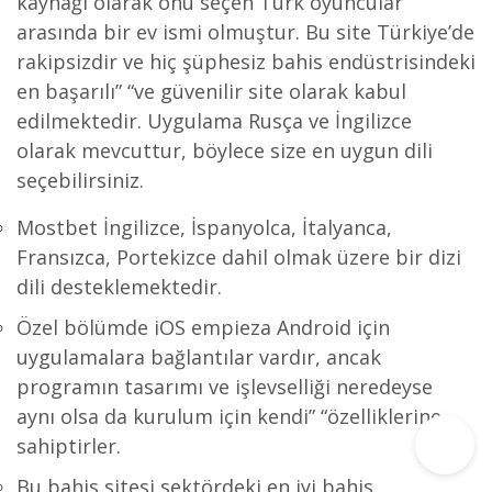
kaynağı olarak onu seçen Türk oyuncular
arasında bir ev ismi olmuştur. Bu site Türkiye’de
rakipsizdir ve hiç şüphesiz bahis endüstrisindeki
en başarılı” “ve güvenilir site olarak kabul
edilmektedir. Uygulama Rusça ve İngilizce
olarak mevcuttur, böylece size en uygun dili
seçebilirsiniz.
Mostbet İngilizce, İspanyolca, İtalyanca,
Fransızca, Portekizce dahil olmak üzere bir dizi
dili desteklemektedir.
Özel bölümde iOS empieza Android için
uygulamalara bağlantılar vardır, ancak
programın tasarımı ve işlevselliği neredeyse
aynı olsa da kurulum için kendi” “özelliklerine
sahiptirler.
Bu bahis sitesi sektördeki en iyi bahis