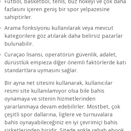
Futbol, ​​basketbol, ​​tenis, buz hokeyi ve çok daha
fazlasını içeren geniş bir spor yelpazesine
sahiptirler.
Arama fonksiyonu kullanılarak veya mevcut
kategorilere göz atılarak daha belirsiz pazarlar
bulunabilir.
Curaçao lisansı, operatörün güvenlik, adalet,
dürüstlük empieza diğer önemli faktörlerde katı
standartlara uymasını sağlar.
Bir ayna net sitesini kullanarak, kullanıcılar
resmi site kullanılamıyor olsa bile bahis
oynamaya ve sitenin hizmetlerinden
yararlanmaya devam edebilirler. Mostbet, çok
çeşitli spor dallarına, liglere ve turnuvalara
bahis oynayabileceğiniz en iyi çevrimiçi bahis
şirketlerinden biridir. Sitede ankle rehab ebook