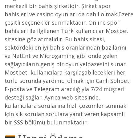
merkezli bir bahis şirketidir. Şirket spor
bahisleri ve casino oyunları da dahil olmak üzere
çeşitli seçenekler sunmaktadır. Online spor
bahisleri ile ilgilenen Türk kullanıcılar Mostbet
sitesine göz atmalıdır. Bu bahis sitesi,
sektördeki en iyi bahis oranlarından bazılarını
ve NetEnt ve Microgaming gibi önde gelen
sağlayıcıların geniş bir oyun yelpazesini sunar.
Mostbet, kullanıcılara karşılaşabilecekleri her
türlü sorunda yardımcı olmak için Canlı Sohbet,
E-posta ve Telegram aracılığıyla 7/24 müşteri
desteği sağlar. Ayrıca web sitesinde,
kullanıcılara sorularına hızlı çözümler sunmak
için sık sorulan sorulara yanıt veren kapsamlı
bir SSS bölümü bulunmaktadır.