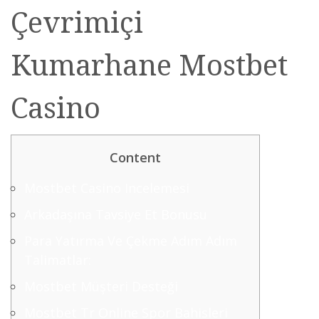
Çevrimiçi
Kumarhane Mostbet
Casino
Content
Mostbet Casino Incelemesi
Arkadaşına Tavsiye Et Bonusu
Para Yatırma Ve Çekme Adım Adım
Talimatlar:
Mostbet Müşteri Desteği
Mostbet Tr Online Spor Bahisleri