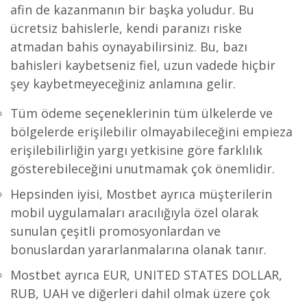
afin de kazanmanın bir başka yoludur. Bu
ücretsiz bahislerle, kendi paranızı riske
atmadan bahis oynayabilirsiniz. Bu, bazı
bahisleri kaybetseniz fiel, uzun vadede hiçbir
şey kaybetmeyeceğiniz anlamına gelir.
Tüm ödeme seçeneklerinin tüm ülkelerde ve
bölgelerde erişilebilir olmayabileceğini empieza
erişilebilirliğin yargı yetkisine göre farklılık
gösterebileceğini unutmamak çok önemlidir.
Hepsinden iyisi, Mostbet ayrıca müşterilerin
mobil uygulamaları aracılığıyla özel olarak
sunulan çeşitli promosyonlardan ve
bonuslardan yararlanmalarına olanak tanır.
Mostbet ayrıca EUR, UNITED STATES DOLLAR,
RUB, UAH ve diğerleri dahil olmak üzere çok