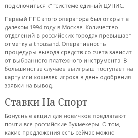
подключиться к” “системе единый ЦУПИС.
Первый ППС этого оператора был открыт в
далеком 1994 году в Москве. Количество
отделений в российских городах превышает
отметку a thousand. Оперативность
процедуры вывода средств со счета зависит
от выбранного платежного инструмента. В
большинстве случаев выигрыш поступает на
карту или кошелек игрока в день одобрения
заявки на вывод.
Ставки На Спорт
Бонусные акции для новичков предлагают
почти все российские букмекеры. О том,
какие предложения есть сейчас можно