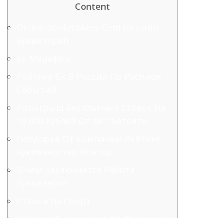
Content
Online-bookmakers Com (онлайн
Букмекеры)
Бк Марафон
Рейтинг Бк В России По Росписи
Событий
Розыгрыш Бесплатных Ставок На
10 000 Рублей От Бк” “бетсити
Побдорка От Компании Рейтинг
Букмекерских Контор
В Чем Заключается Работа
Букмекера?
Ставки На Спорт