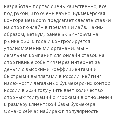
Разработан портал очень качественно, все
под рукой, что очень важно. Букмекерская
контора BetBoom предлагает сделать ставки
на спорт онлайн в прематч и лайв. Таким
образом, БетБум, ранее БК БингоБум на
рынке с 2010 года и контролируется
уполномоченными органами. Мы –
легальная компания для онлайн ставок на
спортивные события через интернет за
деньги с высокими коэффициентами и
быстрыми выплатами в России. Рейтинг
надёжности легальных букмекерских контор
России в 2024 году учитывает количество
спорных” “ситуаций с игроками в отношении
к размеру клиентской базы букмекера.
Однако сейчас набирают популярность