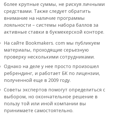
более крупные суммы, не рискуя личными
средствами. Также следует обратить
внимание на наличие программы
лояльности – системы набора баллов за
активные ставки в букмекерской конторе.
На сайте Bookmakers. com мы публикуем
материалы, проходящие серьезную
проверку несколькими сотрудниками.
Однако на деле у нее просто произошел
ребрендинг, и работает БК по лицензии,
полученной еще в 2009 году.
Советы экспертов помогут определиться с
выбором, но окончательное решение в
пользу той или иной компании вы
принимаете самостоятельно.