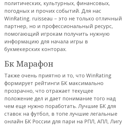
политических, культурных, финансовых,
погодных и прочих событий. Для нас
WinRating. ruisseau – это не только отличный
партнер, но и профессиональный ресурс,
помогающий игрокам получить нужную
информацию для начала игры в
букмекерских конторах.
Бк Марафон
Также очень приятно и то, что WinRating
формирует рейтинги БК максимально
прозрачно, что отражает текущее
положение дел и дает понимание того над
чем еще нужно поработать. Лучшие БК для
ставок на футбол, в топе лучшие легальные
онлайн БК России для пари на РПЛ, АПЛ, Лигу