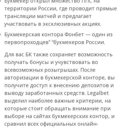
Букмекер открыл множество ППС на
территории России, где проводит прямые
трансляции матчей и предлагает
участвовать в эксклюзивных акциях.
Букмекерская контора Фонбет — один из
первопроходцев” “букмекеров России.
Для вас БК также сохраняет возможность
получать бонусы и учувствовать во
всевозможных розыгрышах. После
авторизации в букмекерской конторе, вы
получите доступ к внесению депозитов и
выводу заработанных средств. Legalbet
выделил наиболее важные критерии, на
которые стоит обращать внимание при
выборе на сайтах букмекерских контор, и
сравнил всех официальных онлайн-