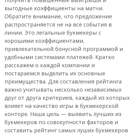
получить повышенные выигрыши и
выгодные коэффициенты на матчи.
Обратите внимание, что предложение
распространяется не на все события в
линии. Это легальные букмекеры с
хорошими коэффициентами,
привлекательной бонусной программой и
удобными системами платежей. Кратко
расскажем о каждой компании и
постараемся выделить их основные
преимущества. Для составления рейтинга
важно учитывать несколько независимых
друг от друга критериев, каждый из которых
влияет на качество игры в букмекерской
конторе. Наша цель — выявить лучших из
букмекеров по совокупности факторов и
составить рейтинг самых луших букмекеров