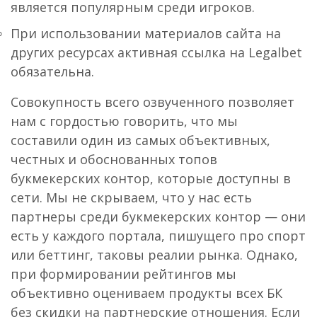
является популярным среди игроков.
При использовании материалов сайта на
других ресурсах активная ссылка на Legalbet
обязательна.
Совокупность всего озвученного позволяет
нам с гордостью говорить, что мы
составили один из самых объективных,
честных и обоснованных топов
букмекерских контор, которые доступны в
сети. Мы не скрываем, что у нас есть
партнеры среди букмекерских контор — они
есть у каждого портала, пишущего про спорт
или беттинг, таковы реалии рынка. Однако,
при формировании рейтингов мы
объективно оцениваем продукты всех БК
без скидки на партнерские отношения. Если