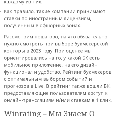
каждому из них.
Как правило, такие компании принимают
ставки по иностранным лицензиям,
полученным в офшорных зонах.
Рассмотрим пошагово, на что обязательно
нужно смотреть при выборе букмекерской
конторы в 2023 году. При оценке мы
ориентировались на то, у какой БК есть
мобильное приложение, на его дизайн,
функционал и удобство. Рейтинг букмекеров
с оптимальным выбором событий и
прогнозов в Live. В рейтинг также вошли БК,
предоставляющие пользователям доступ к
онлайн-трансляциям и/или ставкам в 1 клик.
Winrating – Мы Знаем О