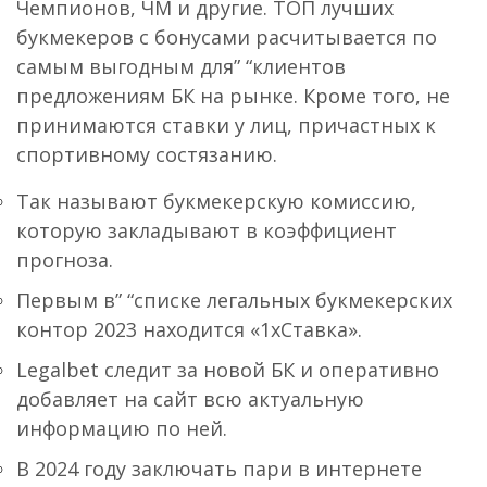
Чемпионов, ЧМ и другие. ТОП лучших
букмекеров с бонусами расчитывается по
самым выгодным для” “клиентов
предложениям БК на рынке. Кроме того, не
принимаются ставки у лиц, причастных к
спортивному состязанию.
Так называют букмекерскую комиссию,
которую закладывают в коэффициент
прогноза.
Первым в” “списке легальных букмекерских
контор 2023 находится «1хСтавка».
Legalbet следит за новой БК и оперативно
добавляет на сайт всю актуальную
информацию по ней.
В 2024 году заключать пари в интернете