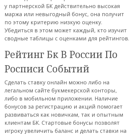
у партнерской БК действительно высокая
маржа или невыгодный бонус, она получит
по этому критерию низкую оценку.
Убедиться в этом может каждый, кто изучит
сводные таблицы с оценками для рейтингов.
Рейтинг Бк В России По
Росписи Событий
Сделать ставку онлайн можно либо на
легальном сайте букмекерской конторы,
либо в мобильном приложении. Наличие
бонусов за регистрацию и акций помогает
развиваться как новичкам, так и опытным
клиентам БК. Стартовые бонусы позволят
игроку увеличить баланс и делать ставки на