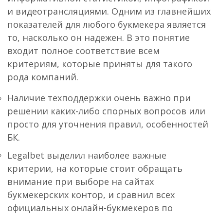
и видеотрансляциями. Одним из главнейших
показателей для любого букмекера является
то, насколько он надежен. В это понятие
входит полное соответствие всем
критериям, которые приняты для такого
рода компаний.
Наличие техподдержки очень важно при
решении каких-либо спорных вопросов или
просто для уточнения правил, особенностей
БК.
Legalbet выделил наиболее важные
критерии, на которые стоит обращать
внимание при выборе на сайтах
букмекерских контор, и сравнил всех
официальных онлайн-букмекеров по