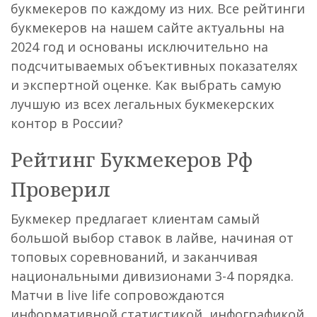
букмекеров по каждому из них. Все рейтинги
букмекеров на нашем сайте актуальны на
2024 год и основаны исключительно на
подсчитываемых объективных показателях
и экспертной оценке. Как выбрать самую
лучшую из всех легальных букмекерских
контор в России?
Рейтинг Букмекеров Рф
Проверил
Букмекер предлагает клиентам самый
большой выбор ставок в лайве, начиная от
топовых соревнований, и заканчивая
национальными дивизионами 3-4 порядка.
Матчи в live life сопровождаются
информативной статистикой, инфографикой