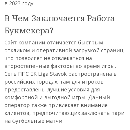
в 2023 году.
В Чем Заключается Работа
Букмекера?
Сайт компании отличается быстрым
откликом и оперативной загрузкой страниц,
что позволяет не отвлекаться на
второстепенные факторы во время игры.
Сеть ППС БК Liga Stavok распространена в
российских городах, там для игроков
предоставлены лучшие условия для
комфортной и выгодной игры. Данный
оператор также привлекает внимание
клиентов, предпочитающих заключать пари
на футбольные матчи.