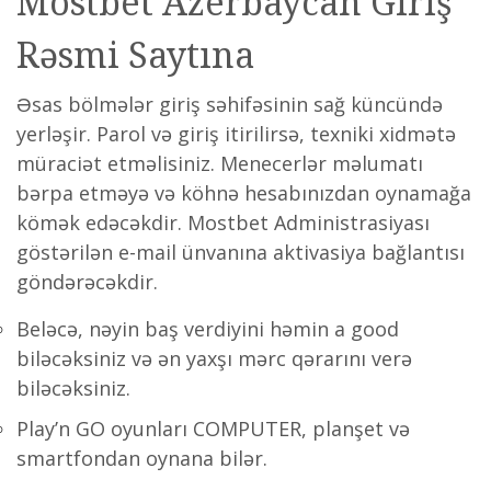
Mostbet Azerbaycan Giriş
Rəsmi Saytına
Əsas bölmələr giriş səhifəsinin sağ küncündə
yerləşir. Parol və giriş itirilirsə, texniki xidmətə
müraciət etməlisiniz. Menecerlər məlumatı
bərpa etməyə və köhnə hesabınızdan oynamağa
kömək edəcəkdir. Mostbet Administrasiyası
göstərilən e-mail ünvanına aktivasiya bağlantısı
göndərəcəkdir.
Beləcə, nəyin baş verdiyini həmin a good
biləcəksiniz və ən yaxşı mərc qərarını verə
biləcəksiniz.
Play’n GO oyunları COMPUTER, planşet və
smartfondan oynana bilər.