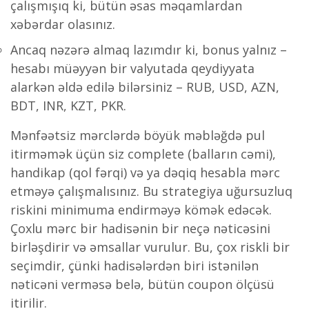
çalışmışıq ki, bütün əsas məqamlardan
xəbərdar olasınız.
Ancaq nəzərə almaq lazımdır ki, bonus yalnız –
hesabı müəyyən bir valyutada qeydiyyata
alarkən əldə edilə bilərsiniz – RUB, USD, AZN,
BDT, INR, KZT, PKR.
Mənfəətsiz mərclərdə böyük məbləğdə pul
itirməmək üçün siz complete (balların cəmi),
handikap (qol fərqi) və ya dəqiq hesabla mərc
etməyə çalışmalısınız. Bu strategiya uğursuzluq
riskini minimuma endirməyə kömək edəcək.
Çoxlu mərc bir hadisənin bir neçə nəticəsini
birləşdirir və əmsallar vurulur. Bu, çox riskli bir
seçimdir, çünki hadisələrdən biri istənilən
nəticəni verməsə belə, bütün coupon ölçüsü
itirilir.