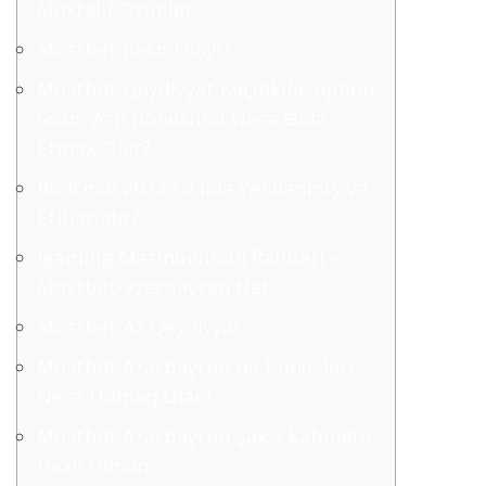
Müxtəlif Oyunlar
Mostbet Rəsmi Saytı
Mostbet Qeydiyyat Keçdikdə 5iphon
Scam Azn Bonusunu Necə Əldə
Etmək Olar?
Bu Icmal 2023-cü Ildə Yenilənmiş Və
Etibarlıdır?
Igaming Məzmununun Rəhbəri –
Mostbet-azerbaycan Net
Mostbet Az Qeydiyyat
Mostbet Azərbaycan-da Bonusları
Necə Udmaq Olar?
Mostbet Azərbaycan Şəxsi Kabinetə
Daxil Olmaq