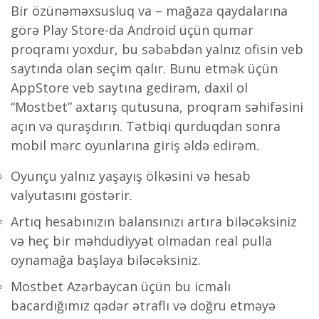
Bir özünəməxsusluq va – mağaza qaydalarına
görə Play Store-da Android üçün qumar
proqramı yoxdur, bu səbəbdən yalnız ofisin veb
saytında olan seçim qalır. Bunu etmək üçün
AppStore veb saytına gedirəm, daxil ol
“Mostbet” axtarış qutusuna, proqram səhifəsini
açın və quraşdırın. Tətbiqi qurduqdan sonra
mobil mərc oyunlarına giriş əldə edirəm.
Oyunçu yalnız yaşayış ölkəsini və hesab
valyutasını göstərir.
Artıq hesabınızın balansınızı artıra biləcəksiniz
və heç bir məhdudiyyət olmadan real pulla
oynamağa başlaya biləcəksiniz.
Mostbet Azərbaycan üçün bu icmalı
bacardığımız qədər ətraflı və doğru etməyə