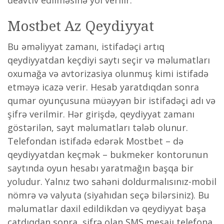
deavtiv edilməsinə yol verilir.
Mostbet Az Qeydiyyat
Bu əməliyyat zamanı, istifadəçi artıq
qeydiyyatdan keçdiyi saytı seçir və məlumatları
oxumağa və avtorizasiya olunmuş kimi istifadə
etməyə icazə verir. Hesab yaratdıqdan sonra
qumar oyunçusuna müəyyən bir istifadəçi adı və
şifrə verilmir. Hər girişdə, qeydiyyat zamanı
göstərilən, sayt məlumatları tələb olunur.
Telefondan istifadə edərək Mostbet – də
qeydiyyatdan keçmək – bukmeker kontorunun
saytında oyun hesabı yaratmağın başqa bir
yoludur. Yalnız two sahəni doldurmalısınız-mobil
nömrə və valyuta (siyahıdan seçə bilərsiniz). Bu
məlumatlar daxil edildikdən və qeydiyyat başa
çatdıqdan sonra, şifrə olan SMS mesajı telefona