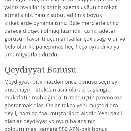
yalnız əvvəllər işlənmiş sxemə uyğun hərəkət
etməlisiniz. Yalnız sübut edilmiş böyük
şirkətlərdə oynamalısınız Belə mərclərlə child
dərəcə diqqətli olmaq lazımdır, çünki adətən
görüşün favoriti üçün əmsallar çox aşağı olur və
belə olur ki, paliepimas heç-heçə oynadı və ya
ümumiyyətlə uduzdu.
Qeydiyyat Bonusu
Qeydiyyatı bitirməzdən öncə bonusu seçməyi
unutmayın. İstəkdən asılı olaraq başlanğıc
mükafatın məbləğini artırmaq üçün promokod
göstərmək olar. Onlar təkcə yeni müştərilərə
deyil, həm də fəal müştərilərə aiddir. Yeni daxil
olanlar qeydiyyat və oyun balansının
doldurulması zamanı 550 AZN-dək bonus