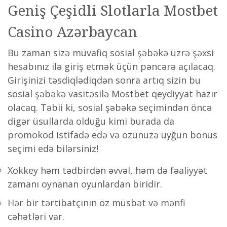
Geniş Çeşidli Slotlarla Mostbet
Casino Azərbaycan
Bu zaman sizə müvafiq sosial şəbəkə üzrə şəxsi
hesabınız ilə giriş etmək üçün pəncərə açılacaq.
Girişinizi təsdiqlədiqdən sonra artıq sizin bu
sosial şəbəkə vasitəsilə Mostbet qeydiyyat hazır
olacaq. Təbii ki, sosial şəbəkə seçimindən öncə
digər üsullarda olduğu kimi burada da
promokod istifadə edə və özünüzə uyğun bonus
seçimi edə bilərsiniz!
Xokkey həm tədbirdən əvvəl, həm də fəaliyyət
zamanı oynanan oyunlardan biridir.
Hər bir tərtibatçının öz müsbət və mənfi
cəhətləri var.