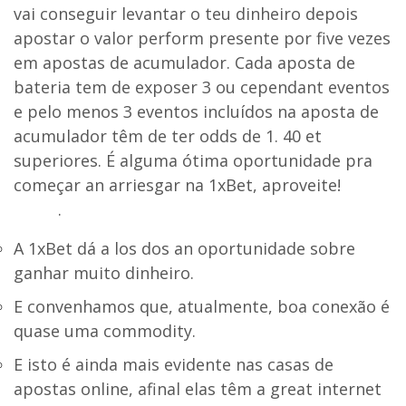
vai conseguir levantar o teu dinheiro depois
apostar o valor perform presente por five vezes
em apostas de acumulador. Cada aposta de
bateria tem de exposer 3 ou cependant eventos
e pelo menos 3 eventos incluídos na aposta de
acumulador têm de ter odds de 1. 40 et
superiores. É alguma ótima oportunidade pra
começar an arriesgar na 1xBet, aproveite!
1xbet
.
A 1xBet dá a los dos an oportunidade sobre
ganhar muito dinheiro.
E convenhamos que, atualmente, boa conexão é
quase uma commodity.
E isto é ainda mais evidente nas casas de
apostas online, afinal elas têm a great internet