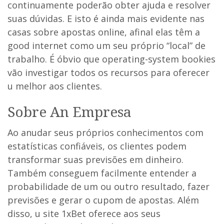
continuamente poderão obter ajuda e resolver
suas dúvidas. E isto é ainda mais evidente nas
casas sobre apostas online, afinal elas têm a
good internet como um seu próprio “local” de
trabalho. É óbvio que operating-system bookies
vão investigar todos os recursos para oferecer
u melhor aos clientes.
Sobre An Empresa
Ao anudar seus próprios conhecimentos com
estatísticas confiáveis, os clientes podem
transformar suas previsões em dinheiro.
Também conseguem facilmente entender a
probabilidade de um ou outro resultado, fazer
previsões e gerar o cupom de apostas. Além
disso, u site 1xBet oferece aos seus