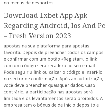
no menus de desportos.
Download 1xbet App Apk
Regarding Android, Ios And Pc
– Fresh Version 2023
apostas na sua plataforma para apostas
favorita. Depois de preencher todos os campos
e confirmar com um botão «Registar», o link
com um código será recadero ao seu e mail.
Pode seguir u link ou calcar o código e inseri-lo
no sector de confirmação. Após an autorização,
você deve preencher quaisquer dados. Caso
contrário, a participação nas apostas será
limitada e os levantamentos serão proibidos. A
empresa tem o bónus de de início depósito e