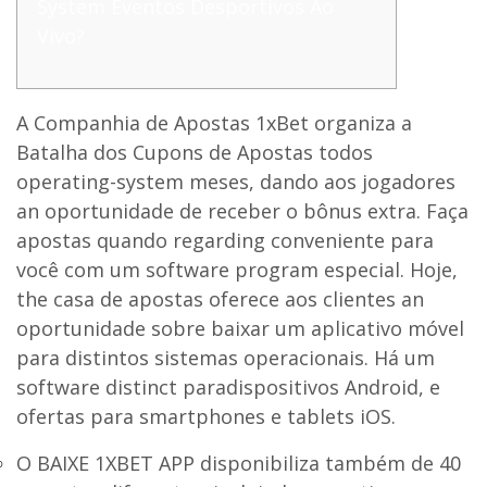
System Eventos Desportivos Ao
Vivo?
A Companhia de Apostas 1xBet organiza a
Batalha dos Cupons de Apostas todos
operating-system meses, dando aos jogadores
an oportunidade de receber o bônus extra. Faça
apostas quando regarding conveniente para
você com um software program especial. Hoje,
the casa de apostas oferece aos clientes an
oportunidade sobre baixar um aplicativo móvel
para distintos sistemas operacionais. Há um
software distinct paradispositivos Android, e
ofertas para smartphones e tablets iOS.
O BAIXE 1XBET APP disponibiliza também de 40