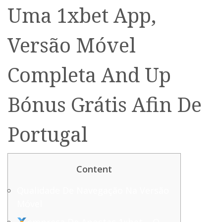
Uma 1xbet App,
Versão Móvel
Completa And Up
Bónus Grátis Afin De
Portugal
Content
Qualidade De Navegação Na Versão
Móvel