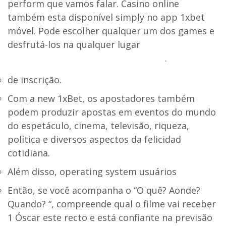
perform que vamos falar. Casino online
também esta disponível simply no app 1xbet
móvel. Pode escolher qualquer um dos games e
desfrutá-los na qualquer lugar
https://1xbetbrazil.com.br/apostas/
.
de inscrição.
Com a new 1xBet, os apostadores também
podem produzir apostas em eventos do mundo
do espetáculo, cinema, televisão, riqueza,
política e diversos aspectos da felicidad
cotidiana.
Além disso, operating system usuários
Então, se você acompanha o “O quê? Aonde?
Quando? “, compreende qual o filme vai receber
1 Óscar este recto e está confiante na previsão