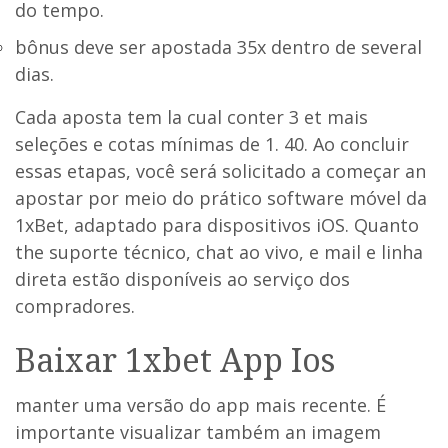
do tempo.
bônus deve ser apostada 35x dentro de several
dias.
Cada aposta tem la cual conter 3 et mais
seleções e cotas mínimas de 1. 40. Ao concluir
essas etapas, você será solicitado a começar an
apostar por meio do prático software móvel da
1xBet, adaptado para dispositivos iOS. Quanto
the suporte técnico, chat ao vivo, e mail e linha
direta estão disponíveis ao serviço dos
compradores.
Baixar 1xbet App Ios
manter uma versão do app mais recente. É
importante visualizar também an imagem