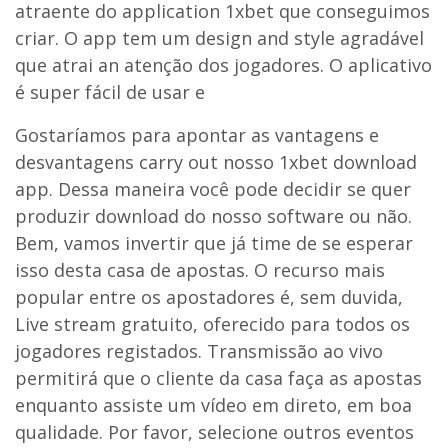
atraente do application 1xbet que conseguimos
criar. O app tem um design and style agradável
que atrai an atenção dos jogadores. O aplicativo
é super fácil de usar e
Gostaríamos para apontar as vantagens e
desvantagens carry out nosso 1xbet download
app. Dessa maneira você pode decidir se quer
produzir download do nosso software ou não.
Bem, vamos invertir que já time de se esperar
isso desta casa de apostas. O recurso mais
popular entre os apostadores é, sem duvida,
Live stream gratuito, oferecido para todos os
jogadores registados. Transmissão ao vivo
permitirá que o cliente da casa faça as apostas
enquanto assiste um vídeo em direto, em boa
qualidade. Por favor, selecione outros eventos