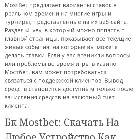
MostBet предлагает варианты ставок в
реальном времени на многие игры и
турниры, представленные на их веб-сайте.
Раздел «Live», в который можно попасть с
главной страницы, показывает все текущие
живые события, на которые вы можете
делать ставки. Если у вас возникли вопросы
или проблемы во время игры в казино
Мостбет, вам может потребоваться
связаться с поддержкой клиентов. Вывод
средств становится доступным только после
зачисления средств на валютный счет
клиента.
Бк Mostbet: Скачать На
Любое Устройство Как