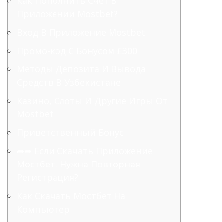
Как Пополнить Счет В
Приложении Mostbet?
Вход В Приложение Mostbet
Промо-код С Бонусом £300
Методы Депозита И Вывода
Средств В Узбекистане
Казино, Слоты И Другие Игры От
Mostbet
Приветственный Бонус
➦➦ Если Скачать Приложение
Мостбет, Нужна Повторная
Регистрация?
Как Скачать Мостбет На
Компьютер