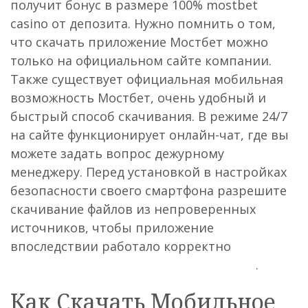
получит бонус в размере 100% mostbet
casino от депозита. Нужно помнить о том,
что скачать приложение Мостбет можно
только на официальном сайте компании.
Также существует официальная мобильная
возможность Мостбет, очень удобный и
быстрый способ скачивания. В режиме 24/7
на сайте функционирует онлайн-чат, где вы
можете задать вопрос дежурному
менеджеру. Перед установкой в настройках
безопасности своего смартфона разрешите
скачивание файлов из непроверенных
источников, чтобы приложение
впоследствии работало корректно
https://mostbet-royxatga-olish.com/apk/
.
Как Скачать Мобильное