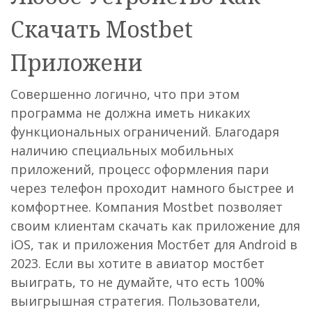
Скачать Mostbet
Приложени
Совершенно логично, что при этом
программа не должна иметь никаких
функциональных ограничений. Благодаря
наличию специальных мобильных
приложений, процесс оформления пари
через телефон проходит намного быстрее и
комфортнее. Компания Mostbet позволяет
своим клиентам скачать как приложение для
iOS, так и приложения Мостбет для Android в
2023. Если вы хотите в авиатор мостбет
выиграть, то не думайте, что есть 100%
выигрышная стратегия. Пользователи,