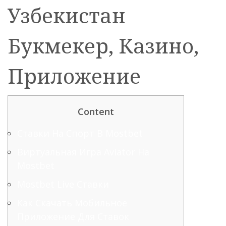
Узбекистан
Букмекер, Казино,
Приложение
Content
Ставки На Спорт В Mostbet
Виртуальная Игра Aviator На
Mostbet
Mostbet Live Ставки
Как Скачать Мобильное
Приложение Для Ставок