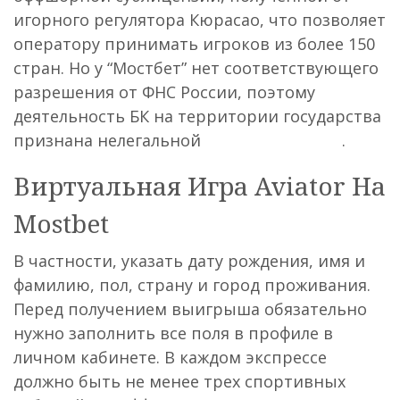
игорного регулятора Кюрасао, что позволяет
оператору принимать игроков из более 150
стран. Но у “Мостбет” нет соответствующего
разрешения от ФНС России, поэтому
деятельность БК на территории государства
признана нелегальной
mostbet uz kirish
.
Виртуальная Игра Aviator На
Mostbet
В частности, указать дату рождения, имя и
фамилию, пол, страну и город проживания.
Перед получением выигрыша обязательно
нужно заполнить все поля в профиле в
личном кабинете. В каждом экспрессе
должно быть не менее трех спортивных