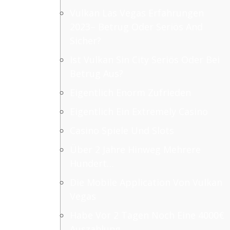
Vulkan Las Vegas Erfahrungen
2023– Betrug Oder Seriös And
Sicher?
Ist Vulkan Sin City Seriös Oder Bei
Betrug Aus?
Eigentlich Enorm Zufrieden
Eigentlich Ein Extremely Casino
Casino Spiele Und Slots
Über 2 Jahre Hinweg Mehrere
Hundert…
Die Mobile Application Von Vulkan
Vegas
Habe Vor 2 Tagen Noch Eine 4000€
Auszahlung…