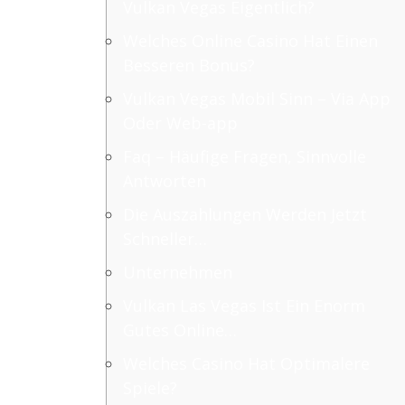
Vulkan Vegas Eigentlich?
Welches Online Casino Hat Einen
Besseren Bonus?
Vulkan Vegas Mobil Sinn – Via App
Oder Web-app
Faq – Häufige Fragen, Sinnvolle
Antworten
Die Auszahlungen Werden Jetzt
Schneller…
Unternehmen
Vulkan Las Vegas Ist Ein Enorm
Gutes Online…
Welches Casino Hat Optimalere
Spiele?