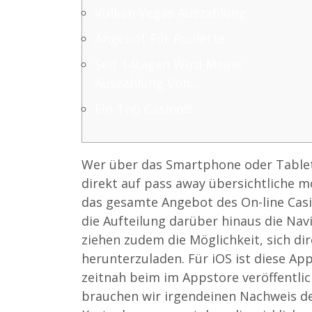
Vulkan Vegas Auszahlung
Angebot Für Roulette
Seit 14tagen Wird Meine
Auszahlung Von…
Ein Top Casino!!!
Wer über das Smartphone oder Tablet 
direkt auf pass away übersichtliche m
das gesamte Angebot des On-line Cas
die Aufteilung darüber hinaus die Nav
ziehen zudem die Möglichkeit, sich di
herunterzuladen. Für iOS ist diese Ap
zeitnah beim im Appstore veröffentli
brauchen wir irgendeinen Nachweis de