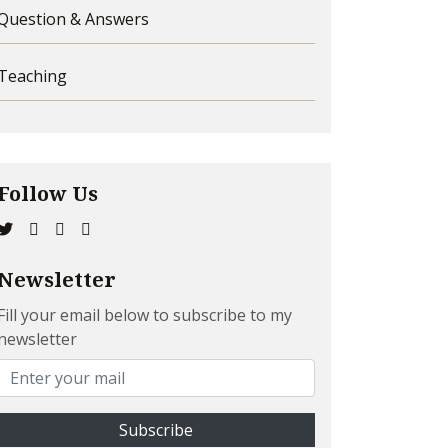
Question & Answers
Teaching
Follow Us
Newsletter
Fill your email below to subscribe to my
newsletter