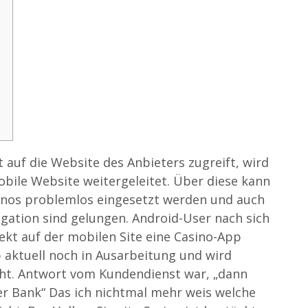
auf die Website des Anbieters zugreift, wird
obile Website weitergeleitet. Über diese kann
inos problemlos eingesetzt werden und auch
igation sind gelungen. Android-User nach sich
rekt auf der mobilen Site eine Casino-App
p aktuell noch in Ausarbeitung und wird
cht. Antwort vom Kundendienst war, „dann
r Bank“ Das ich nichtmal mehr weis welche