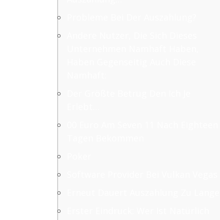
Probleme Bei Der Auszahlung?
Andere Nutzer, Die Sich Dieses
Unternehmen Namhaft Haben,
Haben Gegenseitig Auch Diese
Namhaft:
Der Größte Betrug Den Ich Je
Erlebt…
00 Euro Am Seven 11 Nach Eighteen
Tagen Bekommen
Poker
Software Provider Bei Vulkan Vegas
Erneut Dauert Auszahlung Zu Lange
Erster Eindruck: Wer Ist Natürlich