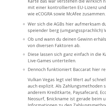
Karte das war verstehen die wirklich ni
mit einer kontrollierten EU-Lizenz 
wie eCOGRA sowie McAfee zusammen.
Wer sich die AGBs hier aufmerksam du
speiender berg (umgangssprachlich) V
Ob und wann du deinen Gewinn erhälst
von diversen Faktoren ab.
Diese lassen sich ganz einfach in die
Live-Games unterteilen.
Dennoch funktioniert Baccarat hier r
Vulkan Vegas legt viel Wert auf schne
auch explizit. Als Zahlungsmethoden 
anderem Kreditkarte, Paysafecard, Eco
Neosurf, $nickname ist gerade beim un
Informationen zu den Zahlungsmethod