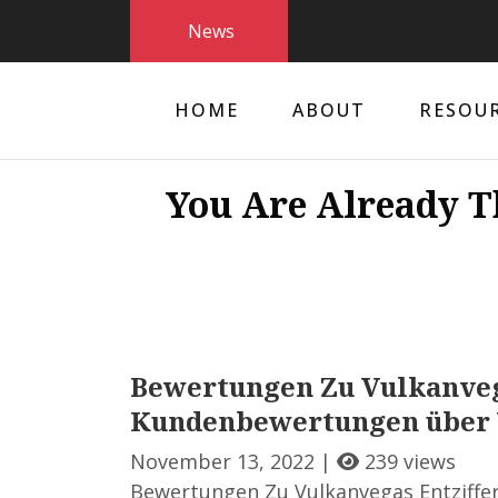
News
HOME
ABOUT
RESOU
You Are Already T
Bewertungen Zu Vulkanveg
Kundenbewertungen über 
November 13, 2022 |
239 views
Bewertungen Zu Vulkanvegas Entziffe