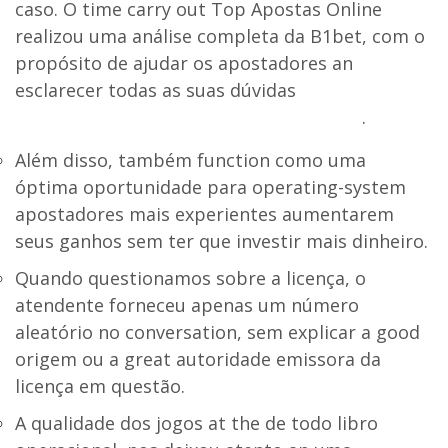
caso. O time carry out Top Apostas Online
realizou uma análise completa da B1bet, com o
propósito de ajudar os apostadores an
esclarecer todas as suas dúvidas
https://betmotionbrazil1.com.br/bingo/
.
Além disso, também function como uma
óptima oportunidade para operating-system
apostadores mais experientes aumentarem
seus ganhos sem ter que investir mais dinheiro.
Quando questionamos sobre a licença, o
atendente forneceu apenas um número
aleatório no conversation, sem explicar a good
origem ou a great autoridade emissora da
licença em questão.
A qualidade dos jogos at the de todo libro