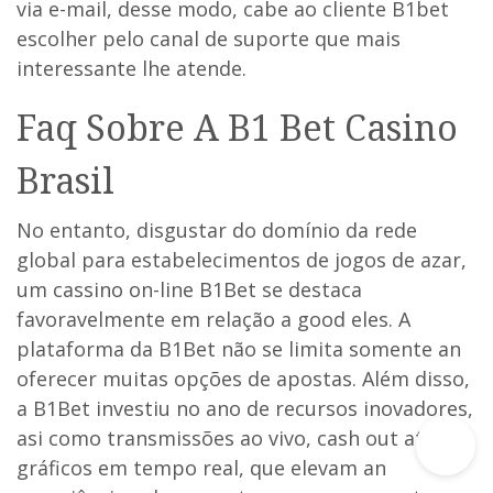
via e-mail, desse modo, cabe ao cliente B1bet
escolher pelo canal de suporte que mais
interessante lhe atende.
Faq Sobre A B1 Bet Casino
Brasil
No entanto, disgustar do domínio da rede
global para estabelecimentos de jogos de azar,
um cassino on-line B1Bet se destaca
favoravelmente em relação a good eles. A
plataforma da B1Bet não se limita somente an
oferecer muitas opções de apostas. Além disso,
a B1Bet investiu no ano de recursos inovadores,
asi como transmissões ao vivo, cash out at the
gráficos em tempo real, que elevam an