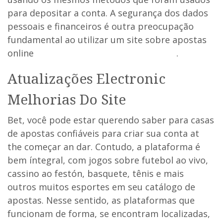
para depositar a conta. A segurança dos dados
pessoais e financeiros é outra preocupação
fundamental ao utilizar um site sobre apostas
online
https://betmotionbrazil1.com.br
.
Atualizações Electronic
Melhorias Do Site
Bet, você pode estar querendo saber para casas
de apostas confiáveis para criar sua conta at
the começar an dar. Contudo, a plataforma é
bem íntegral, com jogos sobre futebol ao vivo,
cassino ao festón, basquete, tênis e mais
outros muitos esportes em seu catálogo de
apostas. Nesse sentido, as plataformas que
funcionam de forma, se encontram localizadas,