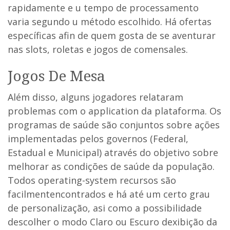
rapidamente e u tempo de processamento
varia segundo u método escolhido. Há ofertas
específicas afin de quem gosta de se aventurar
nas slots, roletas e jogos de comensales.
Jogos De Mesa
Além disso, alguns jogadores relataram
problemas com o application da plataforma. Os
programas de saúde são conjuntos sobre ações
implementadas pelos governos (Federal,
Estadual e Municipal) através do objetivo sobre
melhorar as condições de saúde da população.
Todos operating-system recursos são
facilmentencontrados e há até um certo grau
de personalização, asi como a possibilidade
descolher o modo Claro ou Escuro dexibição da