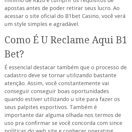
mínimo de R$20 e cumprir os requisitos de
apostas antes de poder retirar seus lucro. Ao
acessar o site oficial do B1bet Casino, você verá
um style simples e agradável.
Como É U Reclame Aqui B1
Bet?
É essencial destacar também que o processo de
cadastro deve se tornar utilizando bastante
atenção. Assim, você constantemente vai
conseguir conseguir boas oportunidades
quando estiver utilizando u site para fazer os
seus palpites esportivos. Também é
importante dar alguma olhada nos termos de
uso pra confirmar se você concorda com since
políticas do web site e conhecer operating