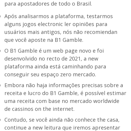
para apostadores de todo o Brasil.
Após analisarmos a plataforma, testarmos
alguns jogos electronic ler opiniões para
usuários mais antigos, nós não recomiendan
que você aposte na B1 Gamble.
O B1 Gamble é um web page novo e foi
desenvolvido no recto de 2021, a new
plataforma ainda está caminhando para
conseguir seu espaço zero mercado.
Embora não haja informações precisas sobre a
receita e lucro do B1 Gamble, é possível estimar
uma receita com base no mercado worldwide
de cassinos on the internet.
Contudo, se você ainda não conhece the casa,
continue a new leitura que iremos apresentar