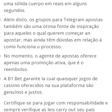
uma sólida cuerpo em reais em alguns
segundos.
Além disto, os grupos para Telegram apostas
também são uma ótima fonte de inspiração
para aqueles o qual querem começar an
apostar, mas ainda têm dúvidas em relação à
como funciona u processo.
No momento, o agente de apostas oferece
apenas uma promoção ativa, que é o
reembolso.
A B1 Bet garante la cual quaisquer jogos de
cassino oferecidos na sua plataforma são
genuínos e justos.
Certifique-se para jogar com responsabilidade e
sempre verifique as leis carry out seu país