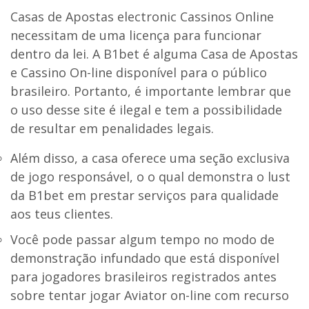
Casas de Apostas electronic Cassinos Online
necessitam de uma licença para funcionar
dentro da lei. A B1bet é alguma Casa de Apostas
e Cassino On-line disponível para o público
brasileiro. Portanto, é importante lembrar que
o uso desse site é ilegal e tem a possibilidade
de resultar em penalidades legais.
Além disso, a casa oferece uma seção exclusiva
de jogo responsável, o o qual demonstra o lust
da B1bet em prestar serviços para qualidade
aos teus clientes.
Você pode passar algum tempo no modo de
demonstração infundado que está disponível
para jogadores brasileiros registrados antes
sobre tentar jogar Aviator on-line com recurso