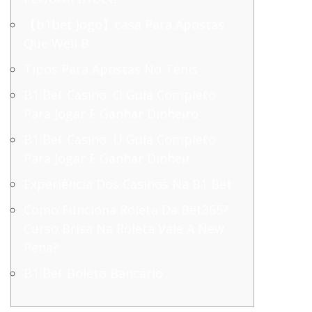
【b1bet Jogo】casa Para Apostas
Que Weil B
Tipos Para Apostas No Ténis
B1 Bet Casino: O Guia Completo
Para Jogar E Ganhar Dinheiro
B1 Bet Casino: U Guia Completo
Para Jogar E Ganhar Dinheir
Experiência Dos Casinos Na B1 Bet
Como Funciona Roleta Da Bet365?
Curso Brisa Na Roleta Vale A New
Pena?
B1 Bet Boleto Bancário