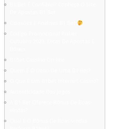
B1 Bet É Confiável? Conheça O Site
De Apostas B1 Bet
Opiniões E Análises B1 Bet
Código Promocional Pixbet
Outubro 2023, Dicas De Apostas E
Bônus
B1bet Cassino On-line
Quem É O Dono De Uma B1 Bet?
O Que É Um B1bet Internet Casino?
Autenticidade Dos Jogos
A B1 Bet Oferece Bônus De Boas-
vindas?
Qual É O Bônus De Boas-vindas
Perform B1bet?