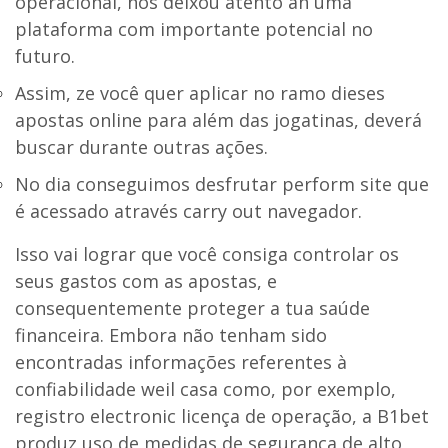
operacional, nos deixou atento an uma
plataforma com importante potencial no
futuro.
Assim, ze você quer aplicar no ramo dieses
apostas online para além das jogatinas, deverá
buscar durante outras ações.
No dia conseguimos desfrutar perform site que
é acessado através carry out navegador.
Isso vai lograr que você consiga controlar os
seus gastos com as apostas, e
consequentemente proteger a tua saúde
financeira. Embora não tenham sido
encontradas informações referentes à
confiabilidade weil casa como, por exemplo,
registro electronic licença de operação, a B1bet
produz uso de medidas de segurança de alto