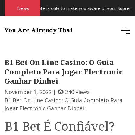
his website is only to make you aware of your Supreme richness j
News
You Are Already That
B1 Bet On Line Casino: O Guia
Completo Para Jogar Electronic
Ganhar Dinhei
November 1, 2022 |
240 views
B1 Bet On Line Casino: O Guia Completo Para
Jogar Electronic Ganhar Dinheir
B1 Bet É Confiável?