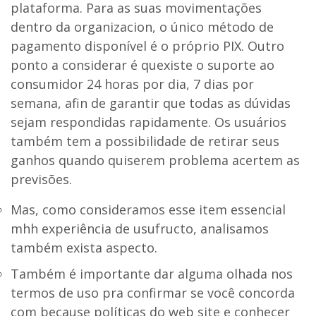
plataforma. Para as suas movimentações
dentro da organizacion, o único método de
pagamento disponível é o próprio PIX. Outro
ponto a considerar é quexiste o suporte ao
consumidor 24 horas por dia, 7 dias por
semana, afin de garantir que todas as dúvidas
sejam respondidas rapidamente. Os usuários
também tem a possibilidade de retirar seus
ganhos quando quiserem problema acertem as
previsões.
Mas, como consideramos esse item essencial
mhh experiência de usufructo, analisamos
também exista aspecto.
Também é importante dar alguma olhada nos
termos de uso pra confirmar se você concorda
com because políticas do web site e conhecer