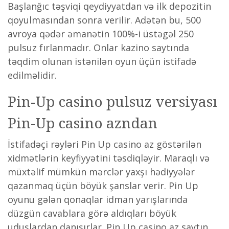
Başlanğıc təşviqi qeydiyyatdan və ilk depozitin
qoyulmasından sonra verilir. Adətən bu, 500
avroya qədər əmanətin 100%-i üstəgəl 250
pulsuz fırlanmadır. Onlar kazino saytında
təqdim olunan istənilən oyun üçün istifadə
edilməlidir.
Pin-Up casino pulsuz versiyası
Pin-Up casino azndan
İstifadəçi rəyləri Pin Up casino az göstərilən
xidmətlərin keyfiyyətini təsdiqləyir. Maraqlı və
müxtəlif mümkün mərclər yaxşı hədiyyələr
qazanmaq üçün böyük şanslar verir. Pin Up
oyunu gələn qonaqlar idman yarışlarında
düzgün cavablara görə aldıqları böyük
uduşlardan danışırlar. Pin Up casino az saytın