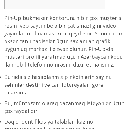
Pin-Up bukmeker kontorunun bir çox müştərisi
rəsmi veb saytın belə bir çatışmazlığını video
yayımların olmaması kimi qeyd edir. Sonuncular
əksər canlı hadisələr üçün saxlanılan qrafik
uyğunluq mərkəzi ilə əvəz olunur. Pin-Up-də
müştəri profili yaratmaq üçün Azərbaycan kodu
ilə mobil telefon nömrəsini daxil etməlisiniz.
Burada siz hesablanmış pinkoinlərin sayını,
səhmlər dəstini və cari lotereyaları görə
bilərsiniz.
Bu, müntəzəm olaraq qazanmaq istəyənlər üçün
çox faydalıdır.
Dəqiq identifikasiya tələbləri kazino