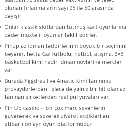
olunan fırlanmaların sayı 25 ilə 50 arasında
dəyişir.
Onlar klassik slotlardan tutmuş kart oyunlarına
qədər müxtəlif oyunlar təklif edirlər.
Pinup az idman tədbirlərinin böyük bir seçimini
bəyənir, hətta Gal futbolu, netbol, ​​atışma, 3×3
basketbol kimi nadir idman növlərinə mərclər
var.
Burada Yggdrasil və Amatic kimi tanınmış
provayderlərdən , eləcə də yalnız bir hit olan az
tanınan şirkətlərdən real pul yuvaları var.
Pin Up casino – bir çox mərc sevənlərin
güvənərək və sevərək ziyaret etdikləri ən
etibarlı onlayn oyun platformudur.