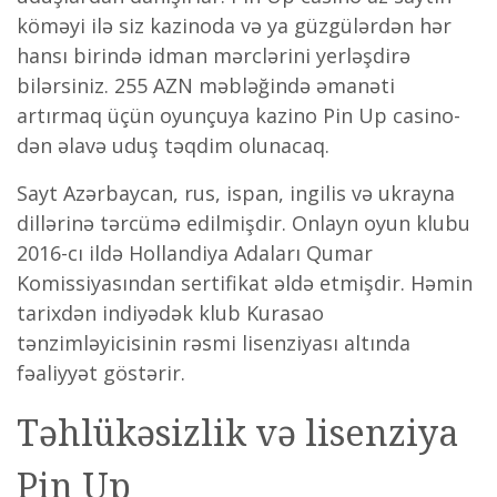
köməyi ilə siz kazinoda və ya güzgülərdən hər
hansı birində idman mərclərini yerləşdirə
bilərsiniz. 255 AZN məbləğində əmanəti
artırmaq üçün oyunçuya kazino Pin Up casino-
dən əlavə uduş təqdim olunacaq.
Sayt Azərbaycan, rus, ispan, ingilis və ukrayna
dillərinə tərcümə edilmişdir. Onlayn oyun klubu
2016-cı ildə Hollandiya Adaları Qumar
Komissiyasından sertifikat əldə etmişdir. Həmin
tarixdən indiyədək klub Kurasao
tənzimləyicisinin rəsmi lisenziyası altında
fəaliyyət göstərir.
Təhlükəsizlik və lisenziya
Pin Up