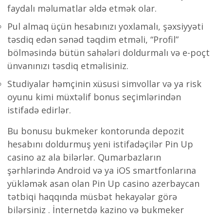
faydalı məlumatlar əldə etmək olar.
Pul almaq üçün hesabınızı yoxlamalı, şəxsiyyəti
təsdiq edən sənəd təqdim etməli, “Profil”
bölməsində bütün sahələri doldurmalı və e-poçt
ünvanınızı təsdiq etməlisiniz.
Studiyalar həmçinin xüsusi simvollar və ya risk
oyunu kimi müxtəlif bonus seçimlərindən
istifadə edirlər.
Bu bonusu bukmeker kontorunda depozit
hesabını doldurmuş yeni istifadəçilər Pin Up
casino az ala bilərlər. Qumarbazların
şərhlərində Android və ya iOS smartfonlarına
yükləmək asan olan Pin Up casino azerbaycan
tətbiqi haqqında müsbət hekayələr görə
bilərsiniz . İnternetdə kazino və bukmeker