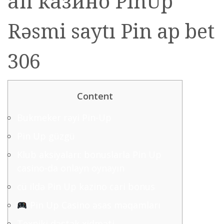
ап казино PinUp
Rəsmi saytı Pin ap bet
306
Content
Bukmeker rəyi Pin-Up
Pin Up güzgü
Klub aksiyaları: bonuslarla Pin Up
casino-da onlayn oynayın
cü ildə Pin Up kazino cari bonus
Pin Up Casino əsas məqamları
Texniki dəstək xidməti