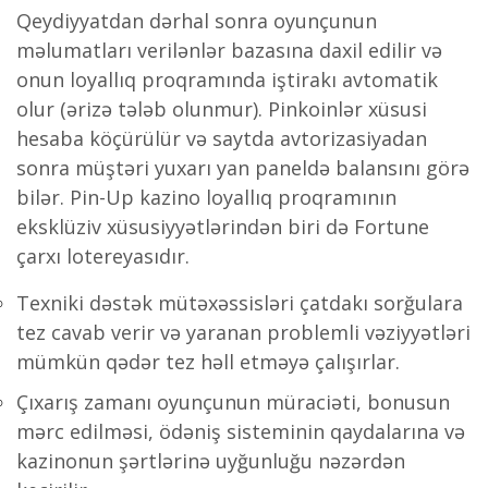
Qeydiyyatdan dərhal sonra oyunçunun
məlumatları verilənlər bazasına daxil edilir və
onun loyallıq proqramında iştirakı avtomatik
olur (ərizə tələb olunmur). Pinkoinlər xüsusi
hesaba köçürülür və saytda avtorizasiyadan
sonra müştəri yuxarı yan paneldə balansını görə
bilər. Pin-Up kazino loyallıq proqramının
eksklüziv xüsusiyyətlərindən biri də Fortune
çarxı lotereyasıdır.
Texniki dəstək mütəxəssisləri çatdakı sorğulara
tez cavab verir və yaranan problemli vəziyyətləri
mümkün qədər tez həll etməyə çalışırlar.
Çıxarış zamanı oyunçunun müraciəti, bonusun
mərc edilməsi, ödəniş sisteminin qaydalarına və
kazinonun şərtlərinə uyğunluğu nəzərdən