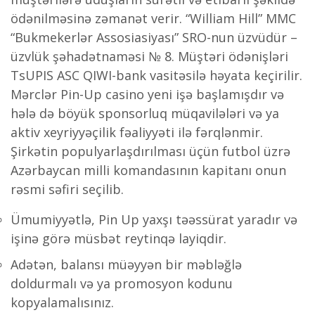
ödənilməsinə zəmanət verir. “William Hill” MMC
“Bukmekerlər Assosiasiyası” SRO-nun üzvüdür –
üzvlük şəhadətnaməsi № 8. Müştəri ödənişləri
TsUPIS ASC QIWI-bank vasitəsilə həyata keçirilir.
Mərclər Pin-Up casino yeni işə başlamışdır və
hələ də böyük sponsorluq müqavilələri və ya
aktiv xeyriyyəçilik fəaliyyəti ilə fərqlənmir.
Şirkətin populyarlaşdırılması üçün futbol üzrə
Azərbaycan milli komandasının kapitanı onun
rəsmi səfiri seçilib.
Ümumiyyətlə, Pin Up yaxşı təəssürat yaradır və
işinə görə müsbət reytinqə layiqdir.
Adətən, balansı müəyyən bir məbləğlə
doldurmalı və ya promosyon kodunu
kopyalamalısınız.