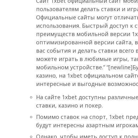
Сайт 1xbet официальный сайт моби
пользователям делать ставки и игр
Официальные сайты могут отличать
использования. Быстрый доступ к с
преимуществ мобильной версии 1xb
оптимизированной версии сайта, 
вас события и делать ставки всего 
можете играть в любимые игры, так
мобильном устройстве.” “[newline]Б
казино, на 1xbet официальном сай
интересные и выгодные возможност
На сайте 1xbet доступны различны
ставки, казино и покер.
Помимо ставок на спорт, 1xbet пре
будут интересны азартным игрокам
Однако, чтобы иметь доступ к пол