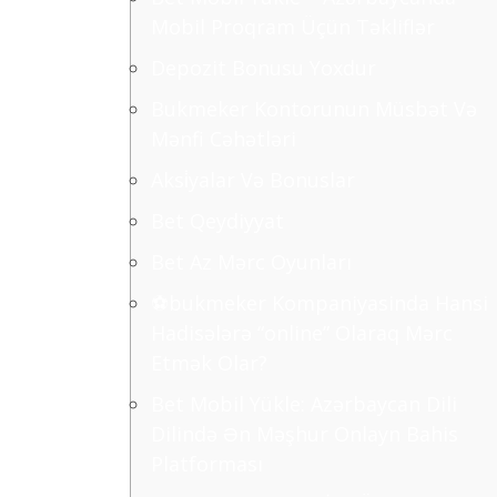
Mobil Proqram Üçün Təkliflər
Depozit Bonusu Yoxdur
Bukmeker Kontorunun Müsbət Və
Mənfi Cəhətləri
Aksi̇yalar Və Bonuslar
Bet Qeydiyyat
Bet Az Mərc Oyunları
⚽bukmeker Kompaniyasinda Hansi
Hadisələrə “online” Olaraq Mərc
Etmək Olar?
Bet Mobil Yükle: Azərbaycan Dili
Dilində Ən Məşhur Onlayn Bahis
Platforması