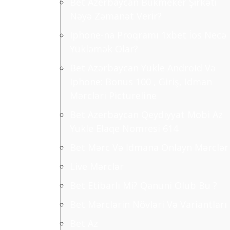
Bet Azerbaycan Bukmeker Şi̇rkəti̇
Nəyə Zəmanət Veri̇r?
Iphone-na Proqramı 1xbet İos Necə
Yükləmək Olar?
Bet Azərbaycan Yükle Android Və
Iphone: Bonus 100 , Giriş, Idman
Mərcləri Pictureline
Bet Azerbaycan Qeydiyyat Mobi Az
Yukle Elaqe Nomresi 614
Bet Mərc Və İdmana Onlayn Mərclər
Live Mərclər
Bet Etibarlı Mi? Qanuni Olub Bu ?
Bet Mərclərin Növləri Və Variantları
Bet Az